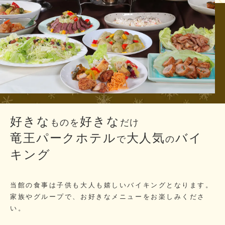
好きな
好きな
ものを
だけ
竜王パークホテル
大人気
バイ
で
の
キング
当館の食事は子供も大人も嬉しいバイキングとなります。
家族やグループで、お好きなメニューをお楽しみくださ
い。